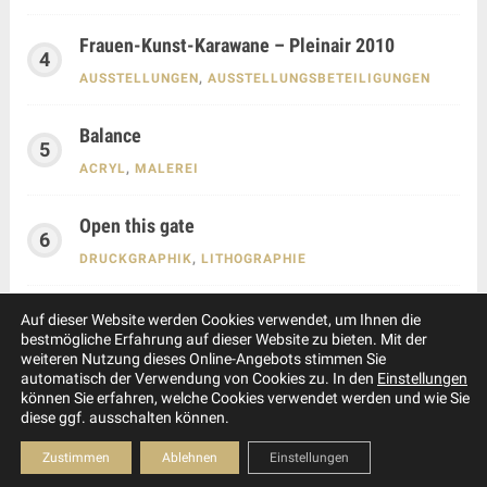
Frauen-Kunst-Karawane – Pleinair 2010
AUSSTELLUNGEN
,
AUSSTELLUNGSBETEILIGUNGEN
Balance
ACRYL
,
MALEREI
Open this gate
DRUCKGRAPHIK
,
LITHOGRAPHIE
Auf dieser Website werden Cookies verwendet, um Ihnen die
bestmögliche Erfahrung auf dieser Website zu bieten. Mit der
weiteren Nutzung dieses Online-Angebots stimmen Sie
automatisch der Verwendung von Cookies zu. In den
Einstellungen
können Sie erfahren, welche Cookies verwendet werden und wie Sie
diese ggf. ausschalten können.
© Copyright 2023 – Annette Weiske – Malerei & Graphik –
Impressum
–
Datenschutzerklärung
Zustimmen
Ablehnen
Einstellungen